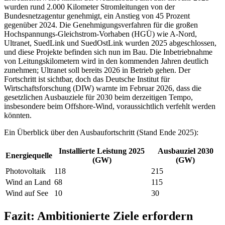
wurden rund 2.000 Kilometer Stromleitungen von der
Bundesnetzagentur genehmigt, ein Anstieg von 45 Prozent
gegenüber 2024. Die Genehmigungsverfahren für die großen
Hochspannungs-Gleichstrom-Vorhaben (HGÜ) wie A-Nord,
Ultranet, SuedLink und SuedOstLink wurden 2025 abgeschlossen,
und diese Projekte befinden sich nun im Bau. Die Inbetriebnahme
von Leitungskilometern wird in den kommenden Jahren deutlich
zunehmen; Ultranet soll bereits 2026 in Betrieb gehen. Der
Fortschritt ist sichtbar, doch das Deutsche Institut für
Wirtschaftsforschung (DIW) warnte im Februar 2026, dass die
gesetzlichen Ausbauziele für 2030 beim derzeitigen Tempo,
insbesondere beim Offshore-Wind, voraussichtlich verfehlt werden
könnten.
Ein Überblick über den Ausbaufortschritt (Stand Ende 2025):
Installierte Leistung 2025
Ausbauziel 2030
Energiequelle
(GW)
(GW)
Photovoltaik
118
215
Wind an Land
68
115
Wind auf See
10
30
Fazit: Ambitionierte Ziele erfordern