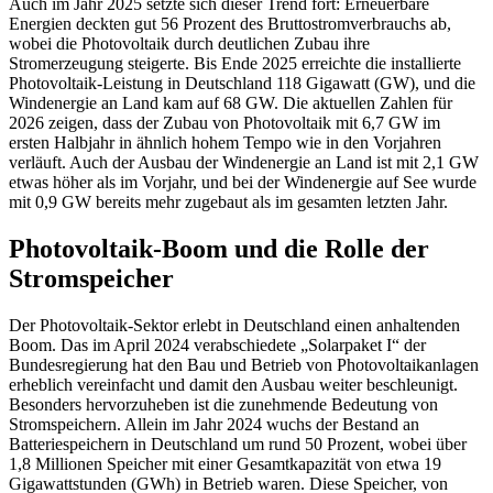
Auch im Jahr 2025 setzte sich dieser Trend fort: Erneuerbare
Energien deckten gut 56 Prozent des Bruttostromverbrauchs ab,
wobei die Photovoltaik durch deutlichen Zubau ihre
Stromerzeugung steigerte. Bis Ende 2025 erreichte die installierte
Photovoltaik-Leistung in Deutschland 118 Gigawatt (GW), und die
Windenergie an Land kam auf 68 GW. Die aktuellen Zahlen für
2026 zeigen, dass der Zubau von Photovoltaik mit 6,7 GW im
ersten Halbjahr in ähnlich hohem Tempo wie in den Vorjahren
verläuft. Auch der Ausbau der Windenergie an Land ist mit 2,1 GW
etwas höher als im Vorjahr, und bei der Windenergie auf See wurde
mit 0,9 GW bereits mehr zugebaut als im gesamten letzten Jahr.
Photovoltaik-Boom und die Rolle der
Stromspeicher
Der Photovoltaik-Sektor erlebt in Deutschland einen anhaltenden
Boom. Das im April 2024 verabschiedete „Solarpaket I“ der
Bundesregierung hat den Bau und Betrieb von Photovoltaikanlagen
erheblich vereinfacht und damit den Ausbau weiter beschleunigt.
Besonders hervorzuheben ist die zunehmende Bedeutung von
Stromspeichern. Allein im Jahr 2024 wuchs der Bestand an
Batteriespeichern in Deutschland um rund 50 Prozent, wobei über
1,8 Millionen Speicher mit einer Gesamtkapazität von etwa 19
Gigawattstunden (GWh) in Betrieb waren. Diese Speicher, von