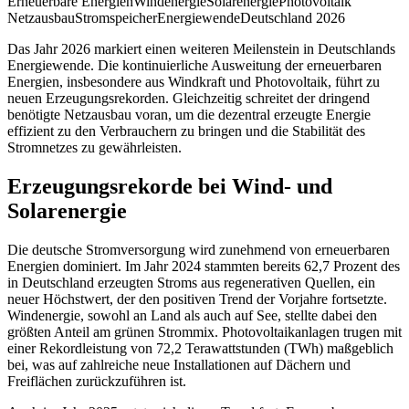
Erneuerbare Energien
Windenergie
Solarenergie
Photovoltaik
Netzausbau
Stromspeicher
Energiewende
Deutschland 2026
Das Jahr 2026 markiert einen weiteren Meilenstein in Deutschlands
Energiewende. Die kontinuierliche Ausweitung der erneuerbaren
Energien, insbesondere aus Windkraft und Photovoltaik, führt zu
neuen Erzeugungsrekorden. Gleichzeitig schreitet der dringend
benötigte Netzausbau voran, um die dezentral erzeugte Energie
effizient zu den Verbrauchern zu bringen und die Stabilität des
Stromnetzes zu gewährleisten.
Erzeugungsrekorde bei Wind- und
Solarenergie
Die deutsche Stromversorgung wird zunehmend von erneuerbaren
Energien dominiert. Im Jahr 2024 stammten bereits 62,7 Prozent des
in Deutschland erzeugten Stroms aus regenerativen Quellen, ein
neuer Höchstwert, der den positiven Trend der Vorjahre fortsetzte.
Windenergie, sowohl an Land als auch auf See, stellte dabei den
größten Anteil am grünen Strommix. Photovoltaikanlagen trugen mit
einer Rekordleistung von 72,2 Terawattstunden (TWh) maßgeblich
bei, was auf zahlreiche neue Installationen auf Dächern und
Freiflächen zurückzuführen ist.