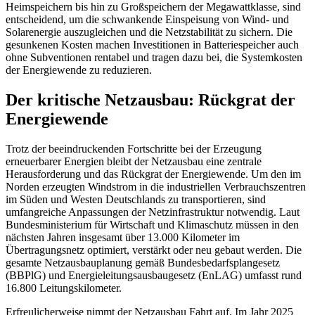
Heimspeichern bis hin zu Großspeichern der Megawattklasse, sind
entscheidend, um die schwankende Einspeisung von Wind- und
Solarenergie auszugleichen und die Netzstabilität zu sichern. Die
gesunkenen Kosten machen Investitionen in Batteriespeicher auch
ohne Subventionen rentabel und tragen dazu bei, die Systemkosten
der Energiewende zu reduzieren.
Der kritische Netzausbau: Rückgrat der
Energiewende
Trotz der beeindruckenden Fortschritte bei der Erzeugung
erneuerbarer Energien bleibt der Netzausbau eine zentrale
Herausforderung und das Rückgrat der Energiewende. Um den im
Norden erzeugten Windstrom in die industriellen Verbrauchszentren
im Süden und Westen Deutschlands zu transportieren, sind
umfangreiche Anpassungen der Netzinfrastruktur notwendig. Laut
Bundesministerium für Wirtschaft und Klimaschutz müssen in den
nächsten Jahren insgesamt über 13.000 Kilometer im
Übertragungsnetz optimiert, verstärkt oder neu gebaut werden. Die
gesamte Netzausbauplanung gemäß Bundesbedarfsplangesetz
(BBPlG) und Energieleitungsausbaugesetz (EnLAG) umfasst rund
16.800 Leitungskilometer.
Erfreulicherweise nimmt der Netzausbau Fahrt auf. Im Jahr 2025