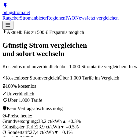
billig
strom
.net
Ratgeber
Stromanbieter
Regionen
FAQ
News
Jetzt vergleichen
Aktuell: Bis zu 500 € Ersparnis möglich
Günstig
Strom vergleichen
und sofort wechseln
Kostenlos und unverbindlich über 1.000 Stromtarife vergleichen. In 
⚡
Kostenloser Stromvergleich
Über 1.000 Tarife im Vergleich
🔒
100% kostenlos
✓
Unverbindlich
📋
Über 1.000 Tarife
🛡
Kein Vertragsabschluss nötig
Ø-Preise heute:
Grundversorgung:
38,2 ct/kWh
▲ +0.3%
Günstigster Tarif:
23,9 ct/kWh
▼ –0.5%
Ø Sondertarif:
27,4 ct/kWh
▼ –0.1%