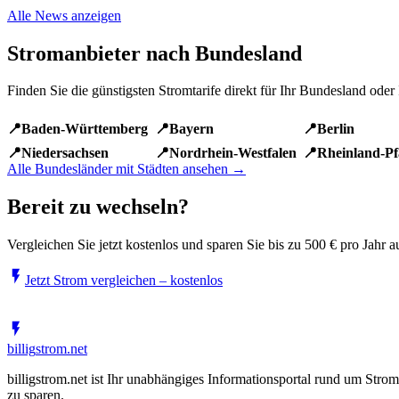
Alle News anzeigen
Stromanbieter nach Bundesland
Finden Sie die günstigsten Stromtarife direkt für Ihr Bundesland oder
📍
Baden-Württemberg
📍
Bayern
📍
Berlin
📍
Niedersachsen
📍
Nordrhein-Westfalen
📍
Rheinland-Pf
Alle Bundesländer mit Städten ansehen →
Bereit zu wechseln?
Vergleichen Sie jetzt kostenlos und sparen Sie bis zu 500 € pro Jahr
Jetzt Strom vergleichen – kostenlos
✓ Kostenlos ✓ Unverbindlich ✓ Über 1.000 Tarife
billig
strom
.net
billigstrom.net ist Ihr unabhängiges Informationsportal rund um Stro
zu sparen.