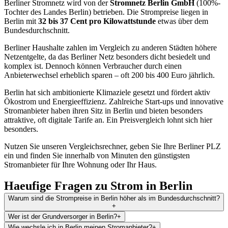
Berliner Stromnetz wird von der
Stromnetz Berlin GmbH
(100%-
Tochter des Landes Berlin) betrieben. Die Strompreise liegen in
Berlin mit
32 bis 37 Cent pro Kilowattstunde
etwas über dem
Bundesdurchschnitt.
Berliner Haushalte zahlen im Vergleich zu anderen Städten höhere
Netzentgelte, da das Berliner Netz besonders dicht besiedelt und
komplex ist. Dennoch können Verbraucher durch einen
Anbieterwechsel erheblich sparen – oft 200 bis 400 Euro jährlich.
Berlin hat sich ambitionierte Klimaziele gesetzt und fördert aktiv
Ökostrom und Energieeffizienz. Zahlreiche Start-ups und innovative
Stromanbieter haben ihren Sitz in Berlin und bieten besonders
attraktive, oft digitale Tarife an. Ein Preisvergleich lohnt sich hier
besonders.
Nutzen Sie unseren Vergleichsrechner, geben Sie Ihre Berliner PLZ
ein und finden Sie innerhalb von Minuten den günstigsten
Stromanbieter für Ihre Wohnung oder Ihr Haus.
Haeufige Fragen zu Strom in Berlin
Warum sind die Strompreise in Berlin höher als im Bundesdurchschnitt?
+
Wer ist der Grundversorger in Berlin?
+
Wie wechsle ich in Berlin meinen Stromanbieter?
+