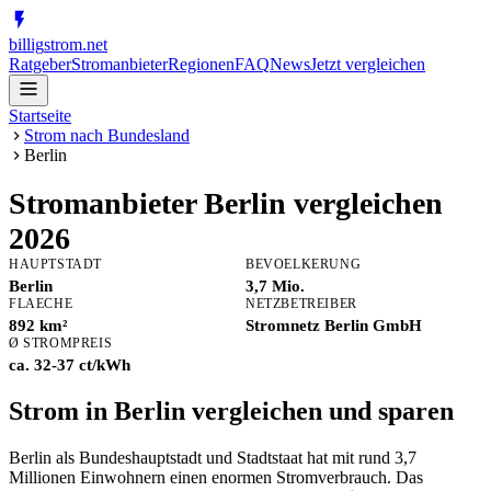
billig
strom
.net
Ratgeber
Stromanbieter
Regionen
FAQ
News
Jetzt vergleichen
Startseite
Strom nach Bundesland
Berlin
Stromanbieter
Berlin
vergleichen
2026
HAUPTSTADT
BEVOELKERUNG
Berlin
3,7 Mio.
FLAECHE
NETZBETREIBER
892 km²
Stromnetz Berlin GmbH
Ø STROMPREIS
ca. 32-37 ct/kWh
Strom in Berlin vergleichen und sparen
Berlin als Bundeshauptstadt und Stadtstaat hat mit rund 3,7
Millionen Einwohnern einen enormen Stromverbrauch. Das