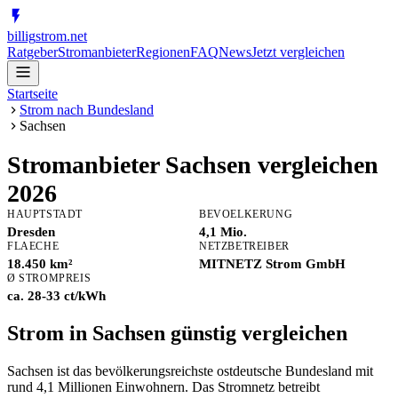
billig
strom
.net
Ratgeber
Stromanbieter
Regionen
FAQ
News
Jetzt vergleichen
Startseite
Strom nach Bundesland
Sachsen
Stromanbieter
Sachsen
vergleichen
2026
HAUPTSTADT
BEVOELKERUNG
Dresden
4,1 Mio.
FLAECHE
NETZBETREIBER
18.450 km²
MITNETZ Strom GmbH
Ø STROMPREIS
ca. 28-33 ct/kWh
Strom in Sachsen günstig vergleichen
Sachsen ist das bevölkerungsreichste ostdeutsche Bundesland mit
rund 4,1 Millionen Einwohnern. Das Stromnetz betreibt