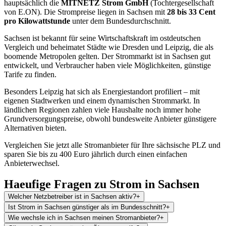
hauptsächlich die
MITNETZ Strom GmbH
(Tochtergesellschaft
von E.ON). Die Strompreise liegen in Sachsen mit
28 bis 33 Cent
pro Kilowattstunde
unter dem Bundesdurchschnitt.
Sachsen ist bekannt für seine Wirtschaftskraft im ostdeutschen
Vergleich und beheimatet Städte wie Dresden und Leipzig, die als
boomende Metropolen gelten. Der Strommarkt ist in Sachsen gut
entwickelt, und Verbraucher haben viele Möglichkeiten, günstige
Tarife zu finden.
Besonders Leipzig hat sich als Energiestandort profiliert – mit
eigenen Stadtwerken und einem dynamischen Strommarkt. In
ländlichen Regionen zahlen viele Haushalte noch immer hohe
Grundversorgungspreise, obwohl bundesweite Anbieter günstigere
Alternativen bieten.
Vergleichen Sie jetzt alle Stromanbieter für Ihre sächsische PLZ und
sparen Sie bis zu 400 Euro jährlich durch einen einfachen
Anbieterwechsel.
Haeufige Fragen zu Strom in Sachsen
Welcher Netzbetreiber ist in Sachsen aktiv?
+
Ist Strom in Sachsen günstiger als im Bundesschnitt?
+
Wie wechsle ich in Sachsen meinen Stromanbieter?
+