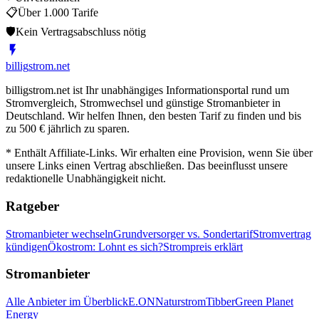
📋
Über 1.000 Tarife
🛡
Kein Vertragsabschluss nötig
billig
strom
.net
billigstrom.net ist Ihr unabhängiges Informationsportal rund um
Stromvergleich, Stromwechsel und günstige Stromanbieter in
Deutschland. Wir helfen Ihnen, den besten Tarif zu finden und bis
zu 500 € jährlich zu sparen.
* Enthält Affiliate-Links. Wir erhalten eine Provision, wenn Sie über
unsere Links einen Vertrag abschließen. Das beeinflusst unsere
redaktionelle Unabhängigkeit nicht.
Ratgeber
Stromanbieter wechseln
Grundversorger vs. Sondertarif
Stromvertrag
kündigen
Ökostrom: Lohnt es sich?
Strompreis erklärt
Stromanbieter
Alle Anbieter im Überblick
E.ON
Naturstrom
Tibber
Green Planet
Energy