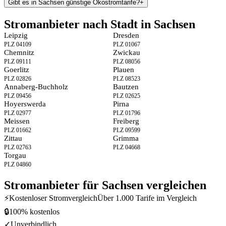
Gibt es in Sachsen günstige Ökostromtarife?
+
Stromanbieter nach Stadt in
Sachsen
Leipzig
Dresden
PLZ
04109
PLZ
01067
Chemnitz
Zwickau
PLZ
09111
PLZ
08056
Goerlitz
Plauen
PLZ
02826
PLZ
08523
Annaberg-Buchholz
Bautzen
PLZ
09456
PLZ
02625
Hoyerswerda
Pirna
PLZ
02977
PLZ
01796
Meissen
Freiberg
PLZ
01662
PLZ
09599
Zittau
Grimma
PLZ
02763
PLZ
04668
Torgau
PLZ
04860
Stromanbieter für
Sachsen
vergleichen
⚡
Kostenloser Stromvergleich
Über 1.000 Tarife im Vergleich
🔒
100% kostenlos
✓
Unverbindlich