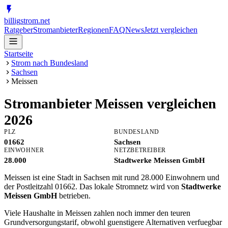
billig
strom
.net
Ratgeber
Stromanbieter
Regionen
FAQ
News
Jetzt vergleichen
Startseite
Strom nach Bundesland
Sachsen
Meissen
Stromanbieter
Meissen
vergleichen
2026
PLZ
BUNDESLAND
01662
Sachsen
EINWOHNER
NETZBETREIBER
28.000
Stadtwerke Meissen GmbH
Meissen ist eine Stadt in Sachsen mit rund 28.000 Einwohnern und
der Postleitzahl 01662. Das lokale Stromnetz wird von
Stadtwerke
Meissen GmbH
betrieben.
Viele Haushalte in Meissen zahlen noch immer den teuren
Grundversorgungstarif, obwohl guenstigere Alternativen verfuegbar