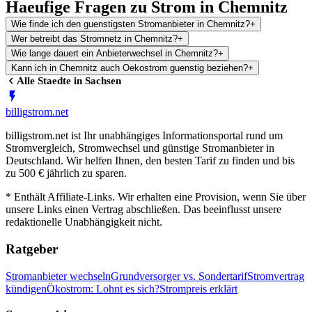
Haeufige Fragen zu Strom in Chemnitz
Wie finde ich den guenstigsten Stromanbieter in Chemnitz?
+
Wer betreibt das Stromnetz in Chemnitz?
+
Wie lange dauert ein Anbieterwechsel in Chemnitz?
+
Kann ich in Chemnitz auch Oekostrom guenstig beziehen?
+
Alle Staedte in
Sachsen
billig
strom
.net
billigstrom.net ist Ihr unabhängiges Informationsportal rund um
Stromvergleich, Stromwechsel und günstige Stromanbieter in
Deutschland. Wir helfen Ihnen, den besten Tarif zu finden und bis
zu 500 € jährlich zu sparen.
* Enthält Affiliate-Links. Wir erhalten eine Provision, wenn Sie über
unsere Links einen Vertrag abschließen. Das beeinflusst unsere
redaktionelle Unabhängigkeit nicht.
Ratgeber
Stromanbieter wechseln
Grundversorger vs. Sondertarif
Stromvertrag
kündigen
Ökostrom: Lohnt es sich?
Strompreis erklärt