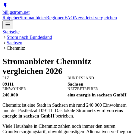
billig
strom
.net
Ratgeber
Stromanbieter
Regionen
FAQ
News
Jetzt vergleichen
Startseite
Strom nach Bundesland
Sachsen
Chemnitz
Stromanbieter
Chemnitz
vergleichen 2026
PLZ
BUNDESLAND
09111
Sachsen
EINWOHNER
NETZBETREIBER
240.000
eins energie in sachsen GmbH
Chemnitz ist eine Stadt in Sachsen mit rund 240.000 Einwohnern
und der Postleitzahl 09111. Das lokale Stromnetz wird von
eins
energie in sachsen GmbH
betrieben.
Viele Haushalte in Chemnitz zahlen noch immer den teuren
Grundversorgungstarif, obwohl guenstigere Alternativen verfuegbar