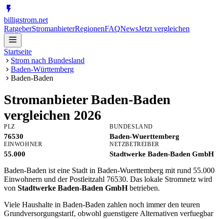
billig
strom
.net
Ratgeber
Stromanbieter
Regionen
FAQ
News
Jetzt vergleichen
Startseite
Strom nach Bundesland
Baden-Württemberg
Baden-Baden
Stromanbieter
Baden-Baden
vergleichen 2026
PLZ
BUNDESLAND
76530
Baden-Wuerttemberg
EINWOHNER
NETZBETREIBER
55.000
Stadtwerke Baden-Baden GmbH
Baden-Baden ist eine Stadt in Baden-Wuerttemberg mit rund 55.000
Einwohnern und der Postleitzahl 76530. Das lokale Stromnetz wird
von
Stadtwerke Baden-Baden GmbH
betrieben.
Viele Haushalte in Baden-Baden zahlen noch immer den teuren
Grundversorgungstarif, obwohl guenstigere Alternativen verfuegbar