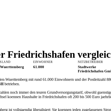
er
Friedrichshafen
verglei
SLAND
EINWOHNER
NETZBETREIBER
-Wuerttemberg
61.000
Stadtwerke
Friedrichshafen G
Baden-Wuerttemberg mit rund 61.000 Einwohnern und der Postleitzahl 8
bH
betrieben.
 zahlen noch immer den teuren Grundversorgungstarif, obwohl guenstige
sel koennen Haushalte in Friedrichshafen oft 200 bis 500 Euro jaehr
g ist vollstaendig liberalisiert: Sie koennen jeden zugelassenen Stro