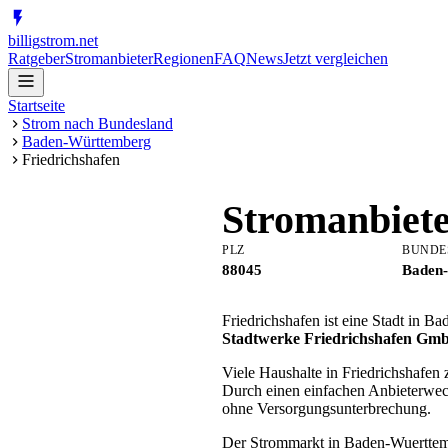
billig
strom
.net
Ratgeber
Stromanbieter
Regionen
FAQ
News
Jetzt vergleichen
Startseite
Strom nach Bundesland
Baden-Württemberg
Friedrichshafen
Stromanbiet
PLZ
BUNDE
88045
Baden
Friedrichshafen ist eine Stadt in 
Stadtwerke Friedrichshafen Gm
Viele Haushalte in Friedrichshafen
Durch einen einfachen Anbieterwech
ohne Versorgungsunterbrechung.
Der Strommarkt in Baden-Wuerttember