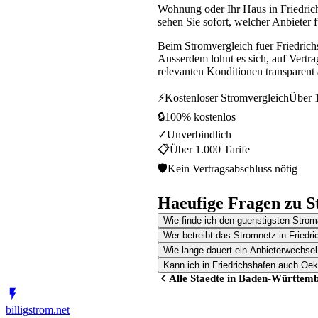
Wohnung oder Ihr Haus in Friedrich
sehen Sie sofort, welcher Anbieter f
Beim Stromvergleich fuer Friedrich
Ausserdem lohnt es sich, auf Vertr
relevanten Konditionen transparent 
⚡
Kostenloser Stromvergleich
Über 1
🔒
100% kostenlos
✓
Unverbindlich
📋
Über 1.000 Tarife
🛡
Kein Vertragsabschluss nötig
Haeufige Fragen zu S
Wie finde ich den guenstigsten Stroma
Wer betreibt das Stromnetz in Friedr
Wie lange dauert ein Anbieterwechsel
Kann ich in Friedrichshafen auch Oe
Alle Staedte in
Baden-Württemb
billig
strom
.net