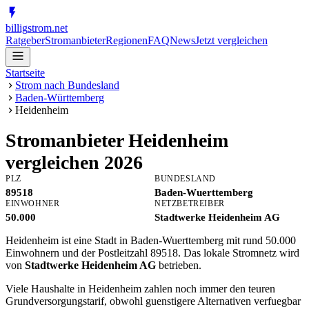
billig
strom
.net
Ratgeber
Stromanbieter
Regionen
FAQ
News
Jetzt vergleichen
Startseite
Strom nach Bundesland
Baden-Württemberg
Heidenheim
Stromanbieter
Heidenheim
vergleichen 2026
PLZ
BUNDESLAND
89518
Baden-Wuerttemberg
EINWOHNER
NETZBETREIBER
50.000
Stadtwerke Heidenheim AG
Heidenheim ist eine Stadt in Baden-Wuerttemberg mit rund 50.000
Einwohnern und der Postleitzahl 89518. Das lokale Stromnetz wird
von
Stadtwerke Heidenheim AG
betrieben.
Viele Haushalte in Heidenheim zahlen noch immer den teuren
Grundversorgungstarif, obwohl guenstigere Alternativen verfuegbar