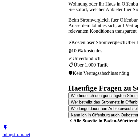
Wohnung oder Ihr Haus in Offenbur
Sie sofort, welcher Anbieter fuer Si
Beim Stromvergleich fuer Offenbur
Ausserdem lohnt es sich, auf Vertr
relevanten Konditionen transparent 
⚡
Kostenloser Stromvergleich
Über 1
🔒
100% kostenlos
✓
Unverbindlich
📋
Über 1.000 Tarife
🛡
Kein Vertragsabschluss nötig
Haeufige Fragen zu S
Wie finde ich den guenstigsten Strom
Wer betreibt das Stromnetz in Offenb
Wie lange dauert ein Anbieterwechsel
Kann ich in Offenburg auch Oekostro
Alle Staedte in
Baden-Württemb
billig
strom
.net