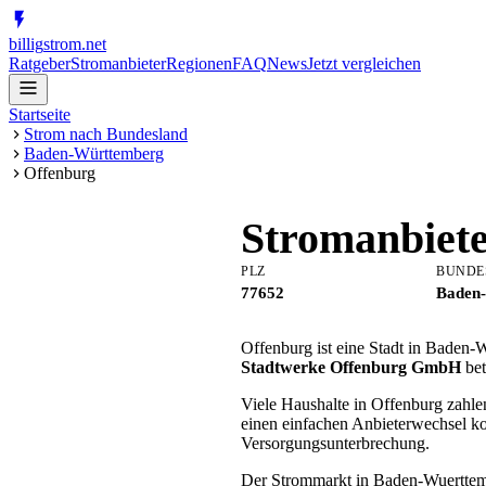
billig
strom
.net
Ratgeber
Stromanbieter
Regionen
FAQ
News
Jetzt vergleichen
Startseite
Strom nach Bundesland
Baden-Württemberg
Offenburg
Stromanbiet
PLZ
BUNDE
77652
Baden
Offenburg ist eine Stadt in Baden-
Stadtwerke Offenburg GmbH
bet
Viele Haushalte in Offenburg zahle
einen einfachen Anbieterwechsel k
Versorgungsunterbrechung.
Der Strommarkt in Baden-Wuerttember