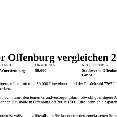
er
Offenburg
vergleichen 
SLAND
EINWOHNER
NETZBETREIBER
-Wuerttemberg
59.000
Stadtwerke Offenbu
GmbH
Wuerttemberg mit rund 59.000 Einwohnern und der Postleitzahl 77652.
rieben.
n noch immer den teuren Grundversorgungstarif, obwohl guenstigere Al
oennen Haushalte in Offenburg oft 200 bis 500 Euro jaehrlich einspa
g ist vollstaendig liberalisiert: Sie koennen jeden zugelassenen Stro