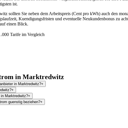
gsten ist.
witz sollten Sie neben dem Arbeitspreis (Cent pro kWh) auch den mona
agslaufzeit, Kuendigungsfristen und eventuelle Neukundenbonus zu achte
auf einen Blick.
.000 Tarife im Vergleich
trom in Marktredwitz
anbieter in Marktredwitz?
+
edwitz?
+
 in Marktredwitz?
+
trom guenstig beziehen?
+