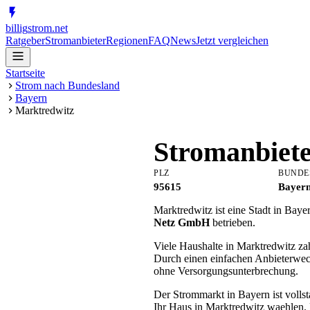
billig
strom
.net
Ratgeber
Stromanbieter
Regionen
FAQ
News
Jetzt vergleichen
Startseite
Strom nach Bundesland
Bayern
Marktredwitz
Stromanbiet
PLZ
BUNDE
95615
Bayer
Marktredwitz ist eine Stadt in Bay
Netz GmbH
betrieben.
Viele Haushalte in Marktredwitz za
Durch einen einfachen Anbieterwec
ohne Versorgungsunterbrechung.
Der Strommarkt in Bayern ist vollst
Ihr Haus in Marktredwitz waehlen. 