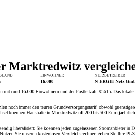
er
Marktredwitz
vergleich
SLAND
EINWOHNER
NETZBETREIBER
n
16.000
N-ERGIE Netz Gm
ern mit rund 16.000 Einwohnern und der Postleitzahl 95615. Das lokal
hlen noch immer den teuren Grundversorgungstarif, obwohl guenstigere
hsel koennen Haushalte in Marktredwitz oft 200 bis 500 Euro jaehrli
aendig liberalisiert: Sie koennen jeden zugelassenen Stromanbieter in
Nutzen Sie unseren kostenlosen Vergleichsrechner, geben Sie Ihre PLZ 