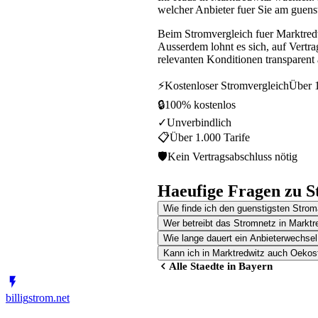
welcher Anbieter fuer Sie am guensti
Beim Stromvergleich fuer Marktred
Ausserdem lohnt es sich, auf Vertr
relevanten Konditionen transparent 
⚡
Kostenloser Stromvergleich
Über 1
🔒
100% kostenlos
✓
Unverbindlich
📋
Über 1.000 Tarife
🛡
Kein Vertragsabschluss nötig
Haeufige Fragen zu S
Wie finde ich den guenstigsten Strom
Wer betreibt das Stromnetz in Marktr
Wie lange dauert ein Anbieterwechsel
Kann ich in Marktredwitz auch Oekos
Alle Staedte in
Bayern
billig
strom
.net