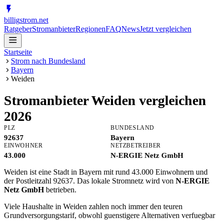
billig
strom
.net
Ratgeber
Stromanbieter
Regionen
FAQ
News
Jetzt vergleichen
Startseite
Strom nach Bundesland
Bayern
Weiden
Stromanbieter
Weiden
vergleichen
2026
PLZ
BUNDESLAND
92637
Bayern
EINWOHNER
NETZBETREIBER
43.000
N-ERGIE Netz GmbH
Weiden ist eine Stadt in Bayern mit rund 43.000 Einwohnern und
der Postleitzahl 92637. Das lokale Stromnetz wird von
N-ERGIE
Netz GmbH
betrieben.
Viele Haushalte in Weiden zahlen noch immer den teuren
Grundversorgungstarif, obwohl guenstigere Alternativen verfuegbar