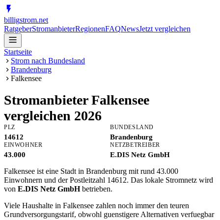
billig
strom
.net
Ratgeber
Stromanbieter
Regionen
FAQ
News
Jetzt vergleichen
Startseite
Strom nach Bundesland
Brandenburg
Falkensee
Stromanbieter
Falkensee
vergleichen 2026
PLZ
BUNDESLAND
14612
Brandenburg
EINWOHNER
NETZBETREIBER
43.000
E.DIS Netz GmbH
Falkensee ist eine Stadt in Brandenburg mit rund 43.000
Einwohnern und der Postleitzahl 14612. Das lokale Stromnetz wird
von
E.DIS Netz GmbH
betrieben.
Viele Haushalte in Falkensee zahlen noch immer den teuren
Grundversorgungstarif, obwohl guenstigere Alternativen verfuegbar