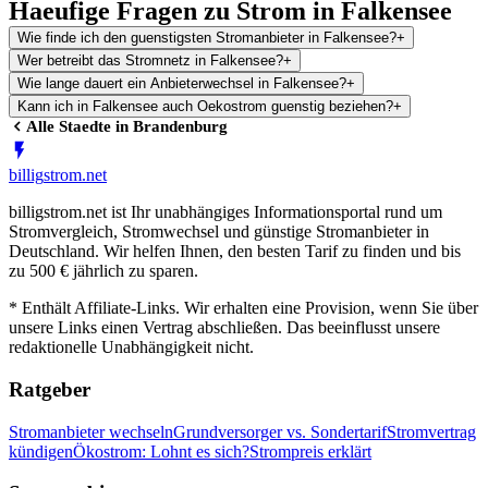
Haeufige Fragen zu Strom in Falkensee
Wie finde ich den guenstigsten Stromanbieter in Falkensee?
+
Wer betreibt das Stromnetz in Falkensee?
+
Wie lange dauert ein Anbieterwechsel in Falkensee?
+
Kann ich in Falkensee auch Oekostrom guenstig beziehen?
+
Alle Staedte in
Brandenburg
billig
strom
.net
billigstrom.net ist Ihr unabhängiges Informationsportal rund um
Stromvergleich, Stromwechsel und günstige Stromanbieter in
Deutschland. Wir helfen Ihnen, den besten Tarif zu finden und bis
zu 500 € jährlich zu sparen.
* Enthält Affiliate-Links. Wir erhalten eine Provision, wenn Sie über
unsere Links einen Vertrag abschließen. Das beeinflusst unsere
redaktionelle Unabhängigkeit nicht.
Ratgeber
Stromanbieter wechseln
Grundversorger vs. Sondertarif
Stromvertrag
kündigen
Ökostrom: Lohnt es sich?
Strompreis erklärt