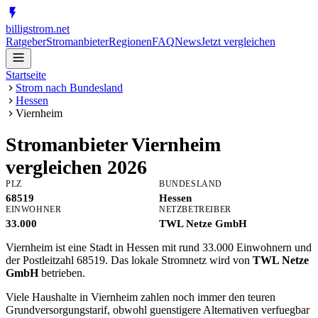
billig
strom
.net
Ratgeber
Stromanbieter
Regionen
FAQ
News
Jetzt vergleichen
Startseite
Strom nach Bundesland
Hessen
Viernheim
Stromanbieter
Viernheim
vergleichen 2026
PLZ
BUNDESLAND
68519
Hessen
EINWOHNER
NETZBETREIBER
33.000
TWL Netze GmbH
Viernheim ist eine Stadt in Hessen mit rund 33.000 Einwohnern und
der Postleitzahl 68519. Das lokale Stromnetz wird von
TWL Netze
GmbH
betrieben.
Viele Haushalte in Viernheim zahlen noch immer den teuren
Grundversorgungstarif, obwohl guenstigere Alternativen verfuegbar