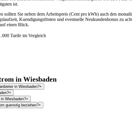
gsten ist.
n sollten Sie neben dem Arbeitspreis (Cent pro kWh) auch den monatl
agslaufzeit, Kuendigungsfristen und eventuelle Neukundenbonus zu achte
auf einen Blick.
.000 Tarife im Vergleich
trom in Wiesbaden
manbieter in Wiesbaden?
+
aden?
+
l in Wiesbaden?
+
om guenstig beziehen?
+