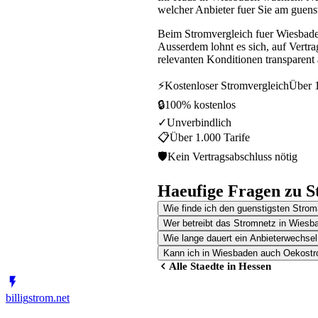
welcher Anbieter fuer Sie am guensti
Beim Stromvergleich fuer Wiesbade
Ausserdem lohnt es sich, auf Vertr
relevanten Konditionen transparent 
⚡
Kostenloser Stromvergleich
Über 1
🔒
100% kostenlos
✓
Unverbindlich
📋
Über 1.000 Tarife
🛡
Kein Vertragsabschluss nötig
Haeufige Fragen zu S
Wie finde ich den guenstigsten Stro
Wer betreibt das Stromnetz in Wiesb
Wie lange dauert ein Anbieterwechse
Kann ich in Wiesbaden auch Oekostr
Alle Staedte in
Hessen
billig
strom
.net