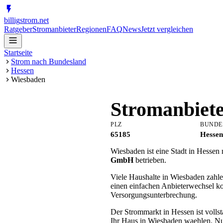
billig
strom
.net
Ratgeber
Stromanbieter
Regionen
FAQ
News
Jetzt vergleichen
Startseite
Strom nach Bundesland
Hessen
Wiesbaden
Stromanbiet
PLZ
BUNDE
65185
Hessen
Wiesbaden ist eine Stadt in Hessen
GmbH
betrieben.
Viele Haushalte in Wiesbaden zahle
einen einfachen Anbieterwechsel k
Versorgungsunterbrechung.
Der Strommarkt in Hessen ist vollst
Ihr Haus in Wiesbaden waehlen. Nut