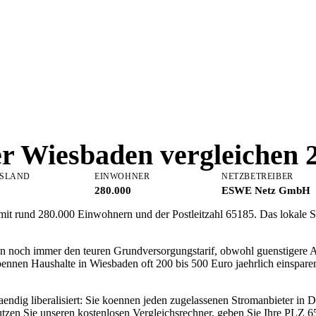
er
Wiesbaden
vergleichen 
SLAND
EINWOHNER
NETZBETREIBER
280.000
ESWE Netz GmbH
 mit rund 280.000 Einwohnern und der Postleitzahl 65185. Das lokale
n noch immer den teuren Grundversorgungstarif, obwohl guenstigere A
oennen Haushalte in Wiesbaden oft 200 bis 500 Euro jaehrlich einspa
aendig liberalisiert: Sie koennen jeden zugelassenen Stromanbieter in
zen Sie unseren kostenlosen Vergleichsrechner, geben Sie Ihre PLZ 65