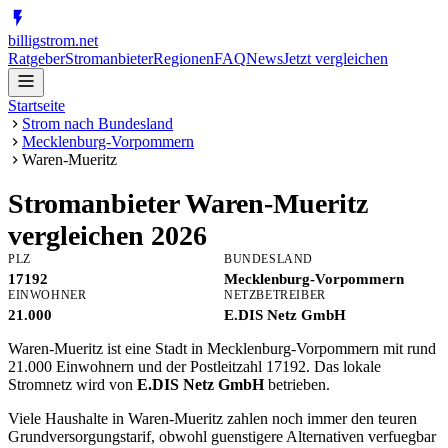
billig
strom
.net
Ratgeber
Stromanbieter
Regionen
FAQ
News
Jetzt vergleichen
Startseite
Strom nach Bundesland
Mecklenburg-Vorpommern
Waren-Mueritz
Stromanbieter
Waren-Mueritz
vergleichen 2026
PLZ
BUNDESLAND
17192
Mecklenburg-Vorpommern
EINWOHNER
NETZBETREIBER
21.000
E.DIS Netz GmbH
Waren-Mueritz ist eine Stadt in Mecklenburg-Vorpommern mit rund
21.000 Einwohnern und der Postleitzahl 17192. Das lokale
Stromnetz wird von
E.DIS Netz GmbH
betrieben.
Viele Haushalte in Waren-Mueritz zahlen noch immer den teuren
Grundversorgungstarif, obwohl guenstigere Alternativen verfuegbar