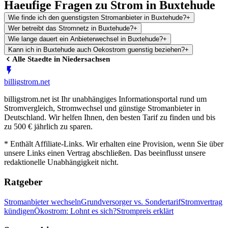
Haeufige Fragen zu Strom in Buxtehude
Wie finde ich den guenstigsten Stromanbieter in Buxtehude?
+
Wer betreibt das Stromnetz in Buxtehude?
+
Wie lange dauert ein Anbieterwechsel in Buxtehude?
+
Kann ich in Buxtehude auch Oekostrom guenstig beziehen?
+
Alle Staedte in
Niedersachsen
billig
strom
.net
billigstrom.net ist Ihr unabhängiges Informationsportal rund um
Stromvergleich, Stromwechsel und günstige Stromanbieter in
Deutschland. Wir helfen Ihnen, den besten Tarif zu finden und bis
zu 500 € jährlich zu sparen.
* Enthält Affiliate-Links. Wir erhalten eine Provision, wenn Sie über
unsere Links einen Vertrag abschließen. Das beeinflusst unsere
redaktionelle Unabhängigkeit nicht.
Ratgeber
Stromanbieter wechseln
Grundversorger vs. Sondertarif
Stromvertrag
kündigen
Ökostrom: Lohnt es sich?
Strompreis erklärt