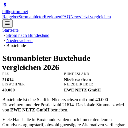
billig
strom
.net
Ratgeber
Stromanbieter
Regionen
FAQ
News
Jetzt vergleichen
Startseite
Strom nach Bundesland
Niedersachsen
Buxtehude
Stromanbieter
Buxtehude
vergleichen 2026
PLZ
BUNDESLAND
21614
Niedersachsen
EINWOHNER
NETZBETREIBER
40.000
EWE NETZ GmbH
Buxtehude ist eine Stadt in Niedersachsen mit rund 40.000
Einwohnern und der Postleitzahl 21614. Das lokale Stromnetz wird
von
EWE NETZ GmbH
betrieben.
Viele Haushalte in Buxtehude zahlen noch immer den teuren
Grundversorgungstarif, obwohl guenstigere Alternativen verfuegbar