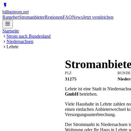
billig
strom
.net
Ratgeber
Stromanbieter
Regionen
FAQ
News
Jetzt vergleichen
Startseite
Strom nach Bundesland
Niedersachsen
Lehrte
Stromanbiet
PLZ
BUNDE
31275
Nieder
Lehrte ist eine Stadt in Niedersac
GmbH
betrieben.
Viele Haushalte in Lehrte zahlen n
einen einfachen Anbieterwechsel ko
Versorgungsunterbrechung.
Der Strommarkt in Niedersachsen ist
Wohnung oder Ihr Haus in Lehrte w