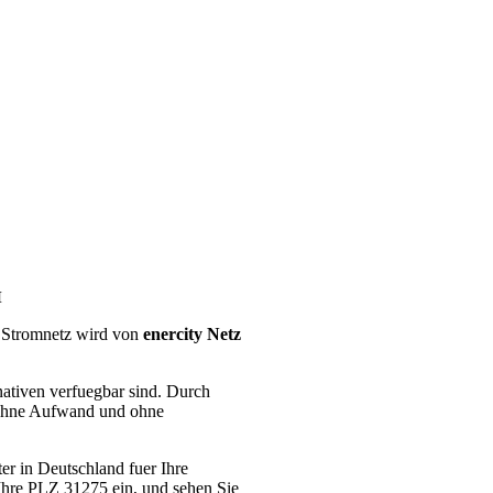
H
e Stromnetz wird von
enercity Netz
nativen verfuegbar sind. Durch
– ohne Aufwand und ohne
er in Deutschland fuer Ihre
Ihre PLZ 31275 ein, und sehen Sie