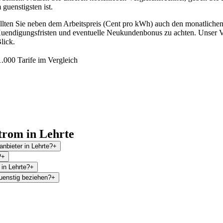
 guenstigsten ist.
ollten Sie neben dem Arbeitspreis (Cent pro kWh) auch den monatlich
, Kuendigungsfristen und eventuelle Neukundenbonus zu achten. Unser Ve
lick.
.000 Tarife im Vergleich
trom in Lehrte
nbieter in Lehrte?
+
?
+
 in Lehrte?
+
uenstig beziehen?
+