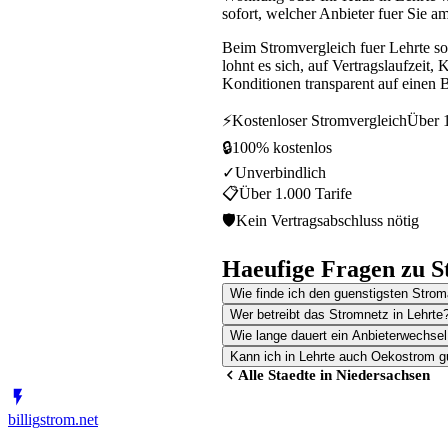
sofort, welcher Anbieter fuer Sie am
Beim Stromvergleich fuer Lehrte s
lohnt es sich, auf Vertragslaufzeit
Konditionen transparent auf einen B
⚡
Kostenloser Stromvergleich
Über 1
🔒
100% kostenlos
✓
Unverbindlich
📋
Über 1.000 Tarife
🛡
Kein Vertragsabschluss nötig
Haeufige Fragen zu S
Wie finde ich den guenstigsten Stroma
Wer betreibt das Stromnetz in Lehrte
Wie lange dauert ein Anbieterwechsel
Kann ich in Lehrte auch Oekostrom g
Alle Staedte in
Niedersachsen
billig
strom
.net