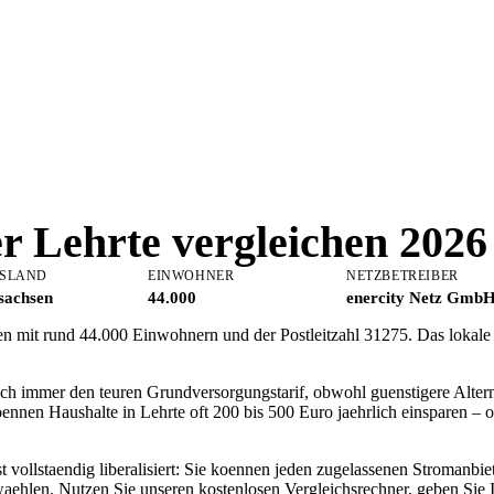
er
Lehrte
vergleichen 2026
SLAND
EINWOHNER
NETZBETREIBER
sachsen
44.000
enercity Netz Gmb
hsen mit rund 44.000 Einwohnern und der Postleitzahl 31275. Das lokal
och immer den teuren Grundversorgungstarif, obwohl guenstigere Alter
ennen Haushalte in Lehrte oft 200 bis 500 Euro jaehrlich einsparen 
 vollstaendig liberalisiert: Sie koennen jeden zugelassenen Stromanbiet
aehlen. Nutzen Sie unseren kostenlosen Vergleichsrechner, geben Sie 