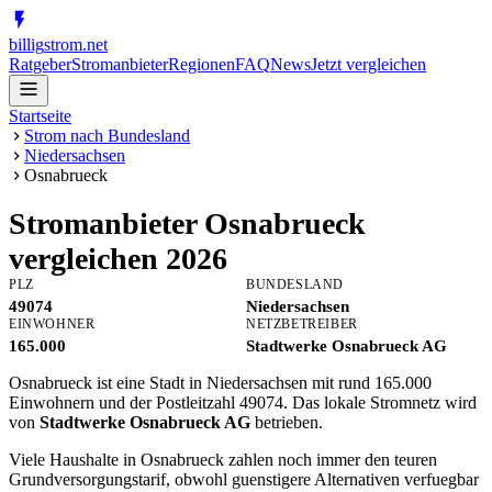
billig
strom
.net
Ratgeber
Stromanbieter
Regionen
FAQ
News
Jetzt vergleichen
Startseite
Strom nach Bundesland
Niedersachsen
Osnabrueck
Stromanbieter
Osnabrueck
vergleichen 2026
PLZ
BUNDESLAND
49074
Niedersachsen
EINWOHNER
NETZBETREIBER
165.000
Stadtwerke Osnabrueck AG
Osnabrueck ist eine Stadt in Niedersachsen mit rund 165.000
Einwohnern und der Postleitzahl 49074. Das lokale Stromnetz wird
von
Stadtwerke Osnabrueck AG
betrieben.
Viele Haushalte in Osnabrueck zahlen noch immer den teuren
Grundversorgungstarif, obwohl guenstigere Alternativen verfuegbar