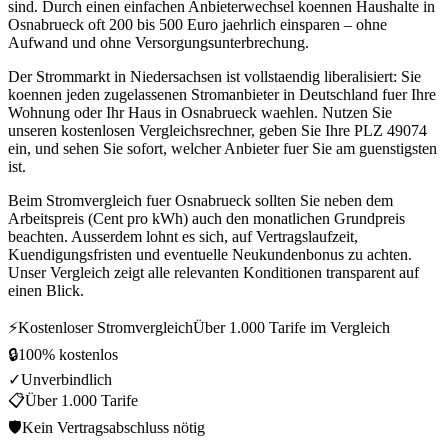
sind. Durch einen einfachen Anbieterwechsel koennen Haushalte in
Osnabrueck oft 200 bis 500 Euro jaehrlich einsparen – ohne
Aufwand und ohne Versorgungsunterbrechung.
Der Strommarkt in Niedersachsen ist vollstaendig liberalisiert: Sie
koennen jeden zugelassenen Stromanbieter in Deutschland fuer Ihre
Wohnung oder Ihr Haus in Osnabrueck waehlen. Nutzen Sie
unseren kostenlosen Vergleichsrechner, geben Sie Ihre PLZ 49074
ein, und sehen Sie sofort, welcher Anbieter fuer Sie am guenstigsten
ist.
Beim Stromvergleich fuer Osnabrueck sollten Sie neben dem
Arbeitspreis (Cent pro kWh) auch den monatlichen Grundpreis
beachten. Ausserdem lohnt es sich, auf Vertragslaufzeit,
Kuendigungsfristen und eventuelle Neukundenbonus zu achten.
Unser Vergleich zeigt alle relevanten Konditionen transparent auf
einen Blick.
⚡
Kostenloser Stromvergleich
Über 1.000 Tarife im Vergleich
🔒
100% kostenlos
✓
Unverbindlich
📋
Über 1.000 Tarife
🛡
Kein Vertragsabschluss nötig