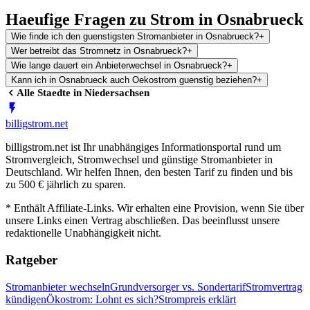
Haeufige Fragen zu Strom in Osnabrueck
Wie finde ich den guenstigsten Stromanbieter in Osnabrueck?
+
Wer betreibt das Stromnetz in Osnabrueck?
+
Wie lange dauert ein Anbieterwechsel in Osnabrueck?
+
Kann ich in Osnabrueck auch Oekostrom guenstig beziehen?
+
Alle Staedte in
Niedersachsen
billig
strom
.net
billigstrom.net ist Ihr unabhängiges Informationsportal rund um
Stromvergleich, Stromwechsel und günstige Stromanbieter in
Deutschland. Wir helfen Ihnen, den besten Tarif zu finden und bis
zu 500 € jährlich zu sparen.
* Enthält Affiliate-Links. Wir erhalten eine Provision, wenn Sie über
unsere Links einen Vertrag abschließen. Das beeinflusst unsere
redaktionelle Unabhängigkeit nicht.
Ratgeber
Stromanbieter wechseln
Grundversorger vs. Sondertarif
Stromvertrag
kündigen
Ökostrom: Lohnt es sich?
Strompreis erklärt