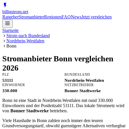
billig
strom
.net
Ratgeber
Stromanbieter
Regionen
FAQ
News
Jetzt vergleichen
Startseite
Strom nach Bundesland
Nordrhein-Westfalen
Bonn
Stromanbieter
Bonn
vergleichen
2026
PLZ
BUNDESLAND
53111
Nordrhein-Westfalen
EINWOHNER
NETZBETREIBER
330.000
Bonner Stadtwerke
Bonn ist eine Stadt in Nordrhein-Westfalen mit rund 330.000
Einwohnern und der Postleitzahl 53111. Das lokale Stromnetz wird
von
Bonner Stadtwerke
betrieben.
Viele Haushalte in Bonn zahlen noch immer den teuren
Grundversorgungstarif, obwohl guenstigere Alternativen verfuegbar