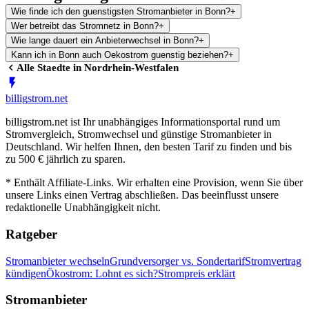
Wie finde ich den guenstigsten Stromanbieter in Bonn?
+
Wer betreibt das Stromnetz in Bonn?
+
Wie lange dauert ein Anbieterwechsel in Bonn?
+
Kann ich in Bonn auch Oekostrom guenstig beziehen?
+
Alle Staedte in
Nordrhein-Westfalen
billig
strom
.net
billigstrom.net ist Ihr unabhängiges Informationsportal rund um
Stromvergleich, Stromwechsel und günstige Stromanbieter in
Deutschland. Wir helfen Ihnen, den besten Tarif zu finden und bis
zu 500 € jährlich zu sparen.
* Enthält Affiliate-Links. Wir erhalten eine Provision, wenn Sie über
unsere Links einen Vertrag abschließen. Das beeinflusst unsere
redaktionelle Unabhängigkeit nicht.
Ratgeber
Stromanbieter wechseln
Grundversorger vs. Sondertarif
Stromvertrag
kündigen
Ökostrom: Lohnt es sich?
Strompreis erklärt
Stromanbieter