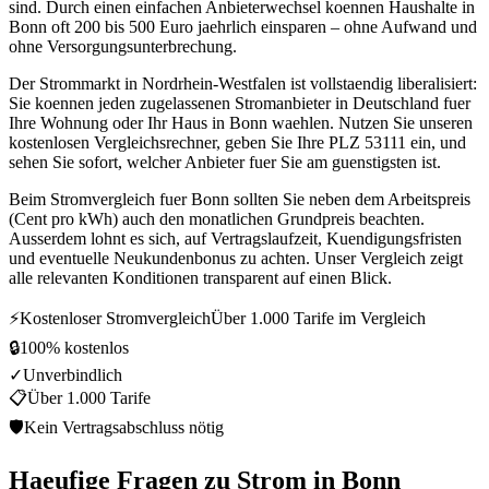
sind. Durch einen einfachen Anbieterwechsel koennen Haushalte in
Bonn oft 200 bis 500 Euro jaehrlich einsparen – ohne Aufwand und
ohne Versorgungsunterbrechung.
Der Strommarkt in Nordrhein-Westfalen ist vollstaendig liberalisiert:
Sie koennen jeden zugelassenen Stromanbieter in Deutschland fuer
Ihre Wohnung oder Ihr Haus in Bonn waehlen. Nutzen Sie unseren
kostenlosen Vergleichsrechner, geben Sie Ihre PLZ 53111 ein, und
sehen Sie sofort, welcher Anbieter fuer Sie am guenstigsten ist.
Beim Stromvergleich fuer Bonn sollten Sie neben dem Arbeitspreis
(Cent pro kWh) auch den monatlichen Grundpreis beachten.
Ausserdem lohnt es sich, auf Vertragslaufzeit, Kuendigungsfristen
und eventuelle Neukundenbonus zu achten. Unser Vergleich zeigt
alle relevanten Konditionen transparent auf einen Blick.
⚡
Kostenloser Stromvergleich
Über 1.000 Tarife im Vergleich
🔒
100% kostenlos
✓
Unverbindlich
📋
Über 1.000 Tarife
🛡
Kein Vertragsabschluss nötig
Haeufige Fragen zu Strom in Bonn