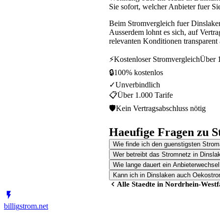
Sie sofort, welcher Anbieter fuer Si
Beim Stromvergleich fuer Dinslaken
Ausserdem lohnt es sich, auf Vertr
relevanten Konditionen transparent 
⚡
Kostenloser Stromvergleich
Über 1
🔒
100% kostenlos
✓
Unverbindlich
📋
Über 1.000 Tarife
🛡
Kein Vertragsabschluss nötig
Haeufige Fragen zu S
Wie finde ich den guenstigsten Strom
Wer betreibt das Stromnetz in Dinsla
Wie lange dauert ein Anbieterwechsel
Kann ich in Dinslaken auch Oekostro
Alle Staedte in
Nordrhein-Westf
billig
strom
.net