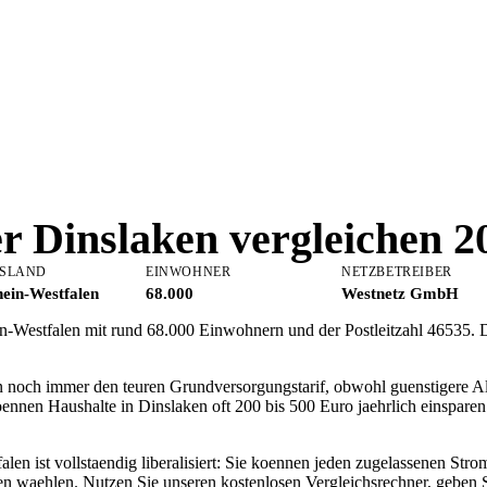
er
Dinslaken
vergleichen 2
SLAND
EINWOHNER
NETZBETREIBER
ein-Westfalen
68.000
Westnetz GmbH
ein-Westfalen mit rund 68.000 Einwohnern und der Postleitzahl 46535. 
n noch immer den teuren Grundversorgungstarif, obwohl guenstigere Al
oennen Haushalte in Dinslaken oft 200 bis 500 Euro jaehrlich einspar
en ist vollstaendig liberalisiert: Sie koennen jeden zugelassenen Stro
n waehlen. Nutzen Sie unseren kostenlosen Vergleichsrechner, geben 