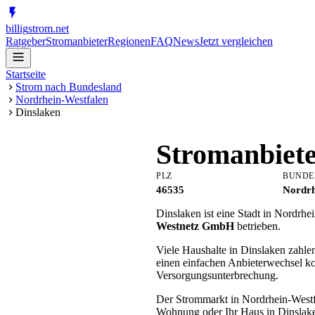
billig
strom
.net
Ratgeber
Stromanbieter
Regionen
FAQ
News
Jetzt vergleichen
Startseite
Strom nach Bundesland
Nordrhein-Westfalen
Dinslaken
Stromanbiet
PLZ
BUNDE
46535
Nordrh
Dinslaken ist eine Stadt in Nordrh
Westnetz GmbH
betrieben.
Viele Haushalte in Dinslaken zahle
einen einfachen Anbieterwechsel k
Versorgungsunterbrechung.
Der Strommarkt in Nordrhein-Westfal
Wohnung oder Ihr Haus in Dinslake