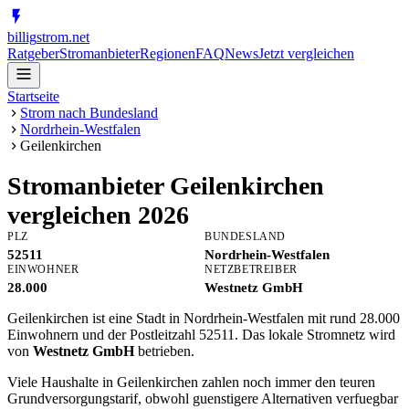
billig
strom
.net
Ratgeber
Stromanbieter
Regionen
FAQ
News
Jetzt vergleichen
Startseite
Strom nach Bundesland
Nordrhein-Westfalen
Geilenkirchen
Stromanbieter
Geilenkirchen
vergleichen 2026
PLZ
BUNDESLAND
52511
Nordrhein-Westfalen
EINWOHNER
NETZBETREIBER
28.000
Westnetz GmbH
Geilenkirchen ist eine Stadt in Nordrhein-Westfalen mit rund 28.000
Einwohnern und der Postleitzahl 52511. Das lokale Stromnetz wird
von
Westnetz GmbH
betrieben.
Viele Haushalte in Geilenkirchen zahlen noch immer den teuren
Grundversorgungstarif, obwohl guenstigere Alternativen verfuegbar