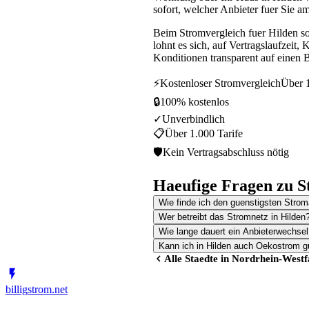
sofort, welcher Anbieter fuer Sie am
Beim Stromvergleich fuer Hilden s
lohnt es sich, auf Vertragslaufzeit
Konditionen transparent auf einen B
⚡
Kostenloser Stromvergleich
Über 1
🔒
100% kostenlos
✓
Unverbindlich
📋
Über 1.000 Tarife
🛡
Kein Vertragsabschluss nötig
Haeufige Fragen zu S
Wie finde ich den guenstigsten Stroma
Wer betreibt das Stromnetz in Hilden
Wie lange dauert ein Anbieterwechsel
Kann ich in Hilden auch Oekostrom g
Alle Staedte in
Nordrhein-Westf
billig
strom
.net