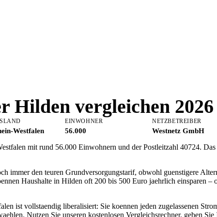
er
Hilden
vergleichen 2026
SLAND
EINWOHNER
NETZBETREIBER
ein-Westfalen
56.000
Westnetz GmbH
-Westfalen mit rund 56.000 Einwohnern und der Postleitzahl 40724. Das
och immer den teuren Grundversorgungstarif, obwohl guenstigere Alter
oennen Haushalte in Hilden oft 200 bis 500 Euro jaehrlich einsparen 
en ist vollstaendig liberalisiert: Sie koennen jeden zugelassenen Stro
aehlen. Nutzen Sie unseren kostenlosen Vergleichsrechner, geben Sie 