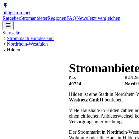
billig
strom
.net
Ratgeber
Stromanbieter
Regionen
FAQ
News
Jetzt vergleichen
Startseite
Strom nach Bundesland
Nordrhein-Westfalen
Hilden
Stromanbiet
PLZ
BUNDE
40724
Nordrh
Hilden ist eine Stadt in Nordrhein
Westnetz GmbH
betrieben.
Viele Haushalte in Hilden zahlen n
einen einfachen Anbieterwechsel k
Versorgungsunterbrechung.
Der Strommarkt in Nordrhein-Westfal
Wohnung oder Ihr Haus in Hilden w