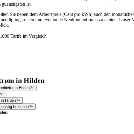
 guenstigsten ist.
ollten Sie neben dem Arbeitspreis (Cent pro kWh) auch den monatlich
, Kuendigungsfristen und eventuelle Neukundenbonus zu achten. Unser Ve
lick.
.000 Tarife im Vergleich
trom in Hilden
nbieter in Hilden?
+
?
+
 in Hilden?
+
uenstig beziehen?
+
alen