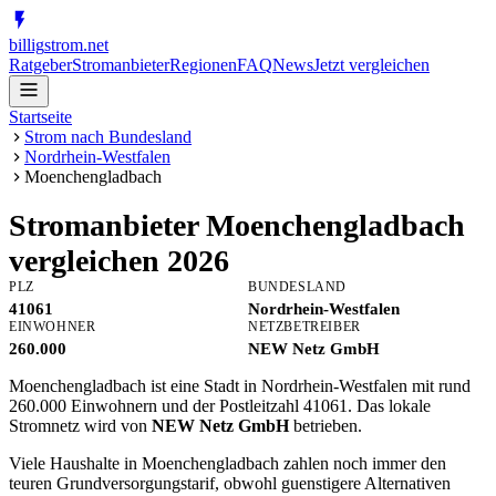
billig
strom
.net
Ratgeber
Stromanbieter
Regionen
FAQ
News
Jetzt vergleichen
Startseite
Strom nach Bundesland
Nordrhein-Westfalen
Moenchengladbach
Stromanbieter
Moenchengladbach
vergleichen 2026
PLZ
BUNDESLAND
41061
Nordrhein-Westfalen
EINWOHNER
NETZBETREIBER
260.000
NEW Netz GmbH
Moenchengladbach ist eine Stadt in Nordrhein-Westfalen mit rund
260.000 Einwohnern und der Postleitzahl 41061. Das lokale
Stromnetz wird von
NEW Netz GmbH
betrieben.
Viele Haushalte in Moenchengladbach zahlen noch immer den
teuren Grundversorgungstarif, obwohl guenstigere Alternativen