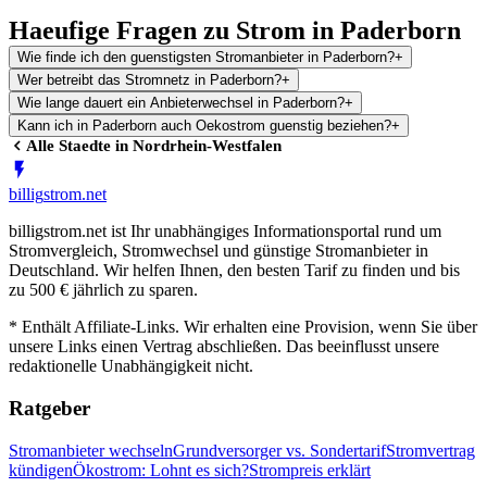
Haeufige Fragen zu Strom in Paderborn
Wie finde ich den guenstigsten Stromanbieter in Paderborn?
+
Wer betreibt das Stromnetz in Paderborn?
+
Wie lange dauert ein Anbieterwechsel in Paderborn?
+
Kann ich in Paderborn auch Oekostrom guenstig beziehen?
+
Alle Staedte in
Nordrhein-Westfalen
billig
strom
.net
billigstrom.net ist Ihr unabhängiges Informationsportal rund um
Stromvergleich, Stromwechsel und günstige Stromanbieter in
Deutschland. Wir helfen Ihnen, den besten Tarif zu finden und bis
zu 500 € jährlich zu sparen.
* Enthält Affiliate-Links. Wir erhalten eine Provision, wenn Sie über
unsere Links einen Vertrag abschließen. Das beeinflusst unsere
redaktionelle Unabhängigkeit nicht.
Ratgeber
Stromanbieter wechseln
Grundversorger vs. Sondertarif
Stromvertrag
kündigen
Ökostrom: Lohnt es sich?
Strompreis erklärt