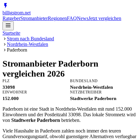
billig
strom
.net
Ratgeber
Stromanbieter
Regionen
FAQ
News
Jetzt vergleichen
Startseite
Strom nach Bundesland
Nordrhein-Westfalen
Paderborn
Stromanbieter
Paderborn
vergleichen 2026
PLZ
BUNDESLAND
33098
Nordrhein-Westfalen
EINWOHNER
NETZBETREIBER
152.000
Stadtwerke Paderborn
Paderborn ist eine Stadt in Nordrhein-Westfalen mit rund 152.000
Einwohnern und der Postleitzahl 33098. Das lokale Stromnetz wird
von
Stadtwerke Paderborn
betrieben.
Viele Haushalte in Paderborn zahlen noch immer den teuren
Grundversorgungstarif, obwohl guenstigere Alternativen verfuegbar