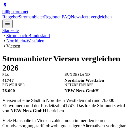
billig
strom
.net
Ratgeber
Stromanbieter
Regionen
FAQ
News
Jetzt vergleichen
Startseite
Strom nach Bundesland
Nordrhein-Westfalen
Viersen
Stromanbieter
Viersen
vergleichen
2026
PLZ
BUNDESLAND
41747
Nordrhein-Westfalen
EINWOHNER
NETZBETREIBER
76.000
NEW Netz GmbH
Viersen ist eine Stadt in Nordrhein-Westfalen mit rund 76.000
Einwohnern und der Postleitzahl 41747. Das lokale Stromnetz wird
von
NEW Netz GmbH
betrieben.
Viele Haushalte in Viersen zahlen noch immer den teuren
Grundversorgungstarif, obwohl guenstigere Alternativen verfuegbar