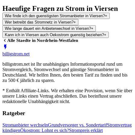
Haeufige Fragen zu Strom in Viersen
Wie finde ich den guenstigsten Stromanbieter in Viersen?
+
Wer betreibt das Stromnetz in Viersen?
+
Wie lange dauert ein Anbieterwechsel in Viersen?
+
Kann ich in Viersen auch Oekostrom guenstig beziehen?
+
Alle Staedte in
Nordrhein-Westfalen
billig
strom
.net
billigstrom.net ist Ihr unabhängiges Informationsportal rund um
Stromvergleich, Stromwechsel und günstige Stromanbieter in
Deutschland. Wir helfen Ihnen, den besten Tarif zu finden und bis
zu 500 € jährlich zu sparen.
* Enthält Affiliate-Links. Wir erhalten eine Provision, wenn Sie über
unsere Links einen Vertrag abschließen. Das beeinflusst unsere
redaktionelle Unabhängigkeit nicht.
Ratgeber
Stromanbieter wechseln
Grundversorger vs. Sondertarif
Stromvertrag
kündigen
Ökostrom: Lohnt es sich?
Strompreis erklärt