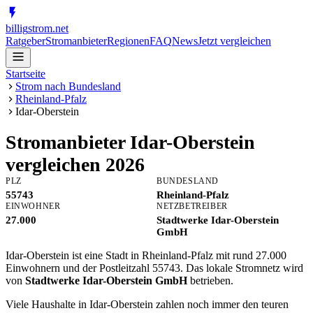
billig
strom
.net
Ratgeber
Stromanbieter
Regionen
FAQ
News
Jetzt vergleichen
Startseite
Strom nach Bundesland
Rheinland-Pfalz
Idar-Oberstein
Stromanbieter
Idar-Oberstein
vergleichen 2026
PLZ
BUNDESLAND
55743
Rheinland-Pfalz
EINWOHNER
NETZBETREIBER
27.000
Stadtwerke Idar-Oberstein
GmbH
Idar-Oberstein ist eine Stadt in Rheinland-Pfalz mit rund 27.000
Einwohnern und der Postleitzahl 55743. Das lokale Stromnetz wird
von
Stadtwerke Idar-Oberstein GmbH
betrieben.
Viele Haushalte in Idar-Oberstein zahlen noch immer den teuren