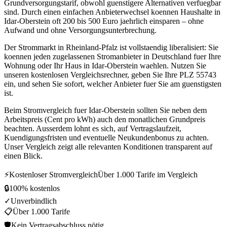
Grundversorgungstarif, obwohl guenstigere Alternativen verfuegbar
sind. Durch einen einfachen Anbieterwechsel koennen Haushalte in
Idar-Oberstein oft 200 bis 500 Euro jaehrlich einsparen – ohne
Aufwand und ohne Versorgungsunterbrechung.
Der Strommarkt in Rheinland-Pfalz ist vollstaendig liberalisiert: Sie
koennen jeden zugelassenen Stromanbieter in Deutschland fuer Ihre
Wohnung oder Ihr Haus in Idar-Oberstein waehlen. Nutzen Sie
unseren kostenlosen Vergleichsrechner, geben Sie Ihre PLZ 55743
ein, und sehen Sie sofort, welcher Anbieter fuer Sie am guenstigsten
ist.
Beim Stromvergleich fuer Idar-Oberstein sollten Sie neben dem
Arbeitspreis (Cent pro kWh) auch den monatlichen Grundpreis
beachten. Ausserdem lohnt es sich, auf Vertragslaufzeit,
Kuendigungsfristen und eventuelle Neukundenbonus zu achten.
Unser Vergleich zeigt alle relevanten Konditionen transparent auf
einen Blick.
⚡
Kostenloser Stromvergleich
Über 1.000 Tarife im Vergleich
🔒
100% kostenlos
✓
Unverbindlich
📋
Über 1.000 Tarife
🛡
Kein Vertragsabschluss nötig