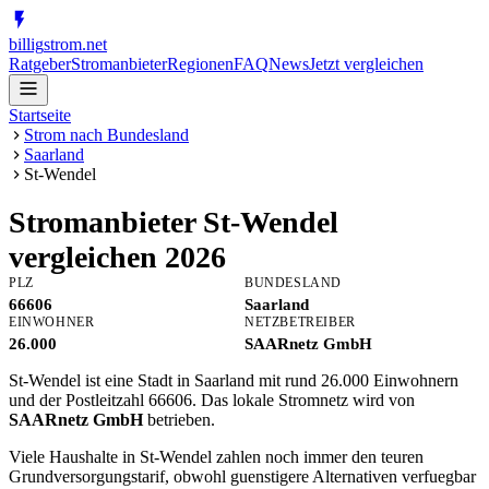
billig
strom
.net
Ratgeber
Stromanbieter
Regionen
FAQ
News
Jetzt vergleichen
Startseite
Strom nach Bundesland
Saarland
St-Wendel
Stromanbieter
St-Wendel
vergleichen 2026
PLZ
BUNDESLAND
66606
Saarland
EINWOHNER
NETZBETREIBER
26.000
SAARnetz GmbH
St-Wendel ist eine Stadt in Saarland mit rund 26.000 Einwohnern
und der Postleitzahl 66606. Das lokale Stromnetz wird von
SAARnetz GmbH
betrieben.
Viele Haushalte in St-Wendel zahlen noch immer den teuren
Grundversorgungstarif, obwohl guenstigere Alternativen verfuegbar