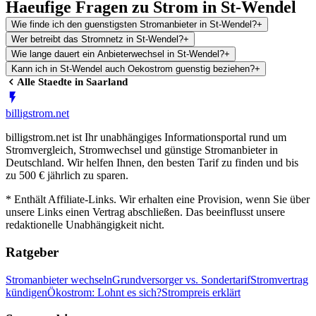
Haeufige Fragen zu Strom in St-Wendel
Wie finde ich den guenstigsten Stromanbieter in St-Wendel?
+
Wer betreibt das Stromnetz in St-Wendel?
+
Wie lange dauert ein Anbieterwechsel in St-Wendel?
+
Kann ich in St-Wendel auch Oekostrom guenstig beziehen?
+
Alle Staedte in
Saarland
billig
strom
.net
billigstrom.net ist Ihr unabhängiges Informationsportal rund um
Stromvergleich, Stromwechsel und günstige Stromanbieter in
Deutschland. Wir helfen Ihnen, den besten Tarif zu finden und bis
zu 500 € jährlich zu sparen.
* Enthält Affiliate-Links. Wir erhalten eine Provision, wenn Sie über
unsere Links einen Vertrag abschließen. Das beeinflusst unsere
redaktionelle Unabhängigkeit nicht.
Ratgeber
Stromanbieter wechseln
Grundversorger vs. Sondertarif
Stromvertrag
kündigen
Ökostrom: Lohnt es sich?
Strompreis erklärt