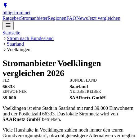
billig
strom
.net
Ratgeber
Stromanbieter
Regionen
FAQ
News
Jetzt vergleichen
Startseite
Strom nach Bundesland
Saarland
Voelklingen
Stromanbieter
Voelklingen
vergleichen 2026
PLZ
BUNDESLAND
66333
Saarland
EINWOHNER
NETZBETREIBER
39.000
SAARnetz GmbH
Voelklingen ist eine Stadt in Saarland mit rund 39.000 Einwohnern
und der Postleitzahl 66333. Das lokale Stromnetz wird von
SAARnetz GmbH
betrieben.
Viele Haushalte in Voelklingen zahlen noch immer den teuren
Grundversorgungstarif, obwohl guenstigere Alternativen verfuegbar