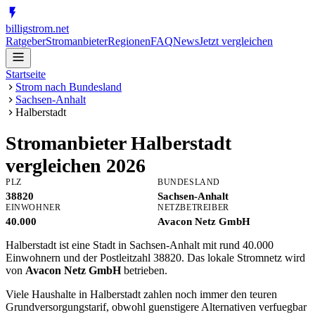
billig
strom
.net
Ratgeber
Stromanbieter
Regionen
FAQ
News
Jetzt vergleichen
Startseite
Strom nach Bundesland
Sachsen-Anhalt
Halberstadt
Stromanbieter
Halberstadt
vergleichen 2026
PLZ
BUNDESLAND
38820
Sachsen-Anhalt
EINWOHNER
NETZBETREIBER
40.000
Avacon Netz GmbH
Halberstadt ist eine Stadt in Sachsen-Anhalt mit rund 40.000
Einwohnern und der Postleitzahl 38820. Das lokale Stromnetz wird
von
Avacon Netz GmbH
betrieben.
Viele Haushalte in Halberstadt zahlen noch immer den teuren
Grundversorgungstarif, obwohl guenstigere Alternativen verfuegbar