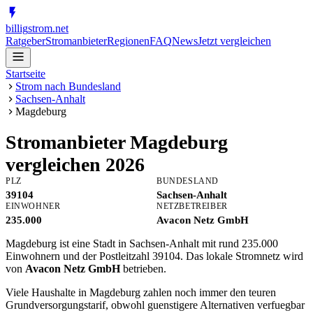
billig
strom
.net
Ratgeber
Stromanbieter
Regionen
FAQ
News
Jetzt vergleichen
Startseite
Strom nach Bundesland
Sachsen-Anhalt
Magdeburg
Stromanbieter
Magdeburg
vergleichen 2026
PLZ
BUNDESLAND
39104
Sachsen-Anhalt
EINWOHNER
NETZBETREIBER
235.000
Avacon Netz GmbH
Magdeburg ist eine Stadt in Sachsen-Anhalt mit rund 235.000
Einwohnern und der Postleitzahl 39104. Das lokale Stromnetz wird
von
Avacon Netz GmbH
betrieben.
Viele Haushalte in Magdeburg zahlen noch immer den teuren
Grundversorgungstarif, obwohl guenstigere Alternativen verfuegbar