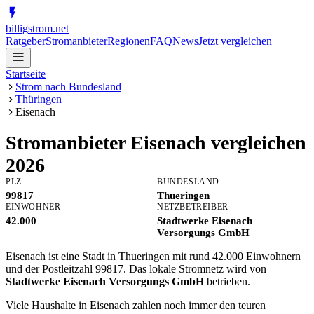
billig
strom
.net
Ratgeber
Stromanbieter
Regionen
FAQ
News
Jetzt vergleichen
Startseite
Strom nach Bundesland
Thüringen
Eisenach
Stromanbieter
Eisenach
vergleichen
2026
PLZ
BUNDESLAND
99817
Thueringen
EINWOHNER
NETZBETREIBER
42.000
Stadtwerke Eisenach
Versorgungs GmbH
Eisenach ist eine Stadt in Thueringen mit rund 42.000 Einwohnern
und der Postleitzahl 99817. Das lokale Stromnetz wird von
Stadtwerke Eisenach Versorgungs GmbH
betrieben.
Viele Haushalte in Eisenach zahlen noch immer den teuren