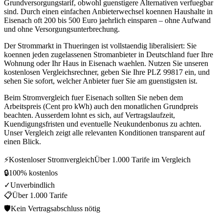
Grundversorgungstarif, obwohl guenstigere Alternativen verfuegbar
sind. Durch einen einfachen Anbieterwechsel koennen Haushalte in
Eisenach oft 200 bis 500 Euro jaehrlich einsparen – ohne Aufwand
und ohne Versorgungsunterbrechung.
Der Strommarkt in Thueringen ist vollstaendig liberalisiert: Sie
koennen jeden zugelassenen Stromanbieter in Deutschland fuer Ihre
Wohnung oder Ihr Haus in Eisenach waehlen. Nutzen Sie unseren
kostenlosen Vergleichsrechner, geben Sie Ihre PLZ 99817 ein, und
sehen Sie sofort, welcher Anbieter fuer Sie am guenstigsten ist.
Beim Stromvergleich fuer Eisenach sollten Sie neben dem
Arbeitspreis (Cent pro kWh) auch den monatlichen Grundpreis
beachten. Ausserdem lohnt es sich, auf Vertragslaufzeit,
Kuendigungsfristen und eventuelle Neukundenbonus zu achten.
Unser Vergleich zeigt alle relevanten Konditionen transparent auf
einen Blick.
⚡
Kostenloser Stromvergleich
Über 1.000 Tarife im Vergleich
🔒
100% kostenlos
✓
Unverbindlich
📋
Über 1.000 Tarife
🛡
Kein Vertragsabschluss nötig