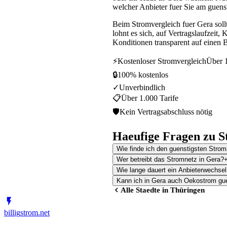
welcher Anbieter fuer Sie am guensti
Beim Stromvergleich fuer Gera sol
lohnt es sich, auf Vertragslaufzeit
Konditionen transparent auf einen B
⚡
Kostenloser Stromvergleich
Über 1
🔒
100% kostenlos
✓
Unverbindlich
📋
Über 1.000 Tarife
🛡
Kein Vertragsabschluss nötig
Haeufige Fragen zu S
Wie finde ich den guenstigsten Strom
Wer betreibt das Stromnetz in Gera?
Wie lange dauert ein Anbieterwechsel
Kann ich in Gera auch Oekostrom gu
Alle Staedte in
Thüringen
billig
strom
.net