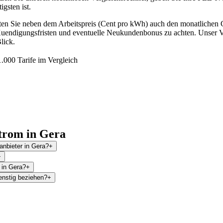
gsten ist.
lten Sie neben dem Arbeitspreis (Cent pro kWh) auch den monatlichen
, Kuendigungsfristen und eventuelle Neukundenbonus zu achten. Unser Ve
lick.
.000 Tarife im Vergleich
trom in Gera
anbieter in Gera?
+
+
 in Gera?
+
enstig beziehen?
+