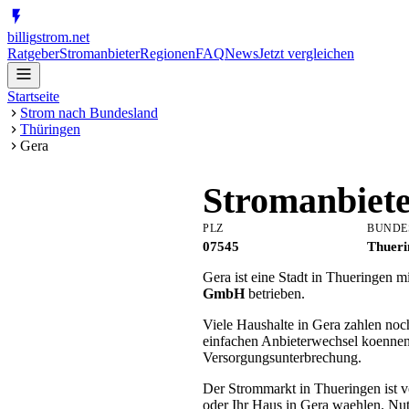
billig
strom
.net
Ratgeber
Stromanbieter
Regionen
FAQ
News
Jetzt vergleichen
Startseite
Strom nach Bundesland
Thüringen
Gera
Stromanbiet
PLZ
BUNDE
07545
Thueri
Gera ist eine Stadt in Thueringen 
GmbH
betrieben.
Viele Haushalte in Gera zahlen noc
einfachen Anbieterwechsel koennen
Versorgungsunterbrechung.
Der Strommarkt in Thueringen ist v
oder Ihr Haus in Gera waehlen. Nut