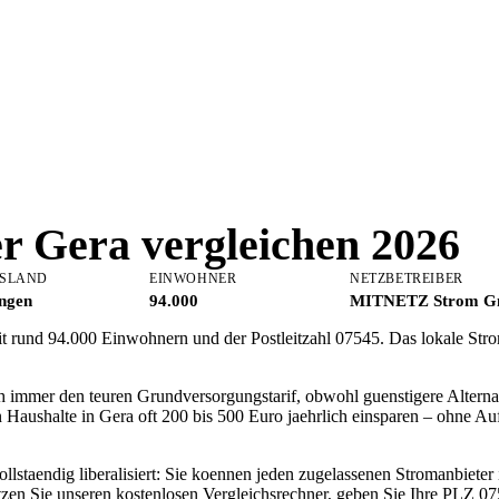
er
Gera
vergleichen 2026
SLAND
EINWOHNER
NETZBETREIBER
ngen
94.000
MITNETZ Strom 
mit rund 94.000 Einwohnern und der Postleitzahl 07545. Das lokale St
h immer den teuren Grundversorgungstarif, obwohl guenstigere Alterna
 Haushalte in Gera oft 200 bis 500 Euro jaehrlich einsparen – ohne 
ollstaendig liberalisiert: Sie koennen jeden zugelassenen Stromanbiete
zen Sie unseren kostenlosen Vergleichsrechner, geben Sie Ihre PLZ 075