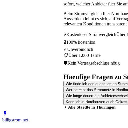
sofort, welcher Anbieter fuer Sie am
Beim Stromvergleich fuer Nordhaus
Ausserdem lohnt es sich, auf Vertr
relevanten Konditionen transparent 
⚡
Kostenloser Stromvergleich
Über 1
🔒
100% kostenlos
✓
Unverbindlich
📋
Über 1.000 Tarife
🛡
Kein Vertragsabschluss nötig
Haeufige Fragen zu S
Wie finde ich den guenstigsten Strom
Wer betreibt das Stromnetz in Nordh
Wie lange dauert ein Anbieterwechse
Kann ich in Nordhausen auch Oekost
Alle Staedte in
Thüringen
billig
strom
.net