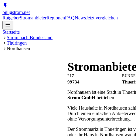
billig
strom
.net
Ratgeber
Stromanbieter
Regionen
FAQ
News
Jetzt vergleichen
Startseite
Strom nach Bundesland
Thüringen
Nordhausen
Stromanbiet
PLZ
BUNDE
99734
Thueri
Nordhausen ist eine Stadt in Thuer
Strom GmbH
betrieben.
Viele Haushalte in Nordhausen zahl
Durch einen einfachen Anbieterwec
ohne Versorgungsunterbrechung.
Der Strommarkt in Thueringen ist v
oder Ihr Haus in Nordhausen waehle