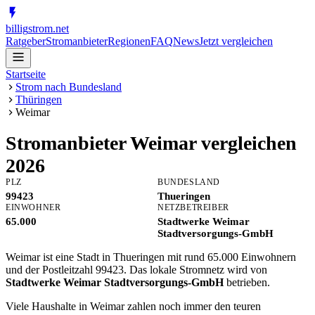
billig
strom
.net
Ratgeber
Stromanbieter
Regionen
FAQ
News
Jetzt vergleichen
Startseite
Strom nach Bundesland
Thüringen
Weimar
Stromanbieter
Weimar
vergleichen
2026
PLZ
BUNDESLAND
99423
Thueringen
EINWOHNER
NETZBETREIBER
65.000
Stadtwerke Weimar
Stadtversorgungs-GmbH
Weimar ist eine Stadt in Thueringen mit rund 65.000 Einwohnern
und der Postleitzahl 99423. Das lokale Stromnetz wird von
Stadtwerke Weimar Stadtversorgungs-GmbH
betrieben.
Viele Haushalte in Weimar zahlen noch immer den teuren