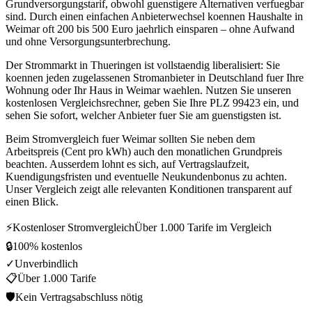
Grundversorgungstarif, obwohl guenstigere Alternativen verfuegbar
sind. Durch einen einfachen Anbieterwechsel koennen Haushalte in
Weimar oft 200 bis 500 Euro jaehrlich einsparen – ohne Aufwand
und ohne Versorgungsunterbrechung.
Der Strommarkt in Thueringen ist vollstaendig liberalisiert: Sie
koennen jeden zugelassenen Stromanbieter in Deutschland fuer Ihre
Wohnung oder Ihr Haus in Weimar waehlen. Nutzen Sie unseren
kostenlosen Vergleichsrechner, geben Sie Ihre PLZ 99423 ein, und
sehen Sie sofort, welcher Anbieter fuer Sie am guenstigsten ist.
Beim Stromvergleich fuer Weimar sollten Sie neben dem
Arbeitspreis (Cent pro kWh) auch den monatlichen Grundpreis
beachten. Ausserdem lohnt es sich, auf Vertragslaufzeit,
Kuendigungsfristen und eventuelle Neukundenbonus zu achten.
Unser Vergleich zeigt alle relevanten Konditionen transparent auf
einen Blick.
⚡
Kostenloser Stromvergleich
Über 1.000 Tarife im Vergleich
🔒
100% kostenlos
✓
Unverbindlich
📋
Über 1.000 Tarife
🛡
Kein Vertragsabschluss nötig