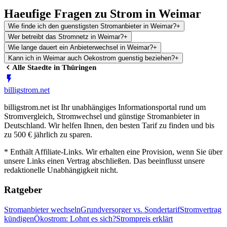
Haeufige Fragen zu Strom in Weimar
Wie finde ich den guenstigsten Stromanbieter in Weimar?
+
Wer betreibt das Stromnetz in Weimar?
+
Wie lange dauert ein Anbieterwechsel in Weimar?
+
Kann ich in Weimar auch Oekostrom guenstig beziehen?
+
Alle Staedte in
Thüringen
billig
strom
.net
billigstrom.net ist Ihr unabhängiges Informationsportal rund um
Stromvergleich, Stromwechsel und günstige Stromanbieter in
Deutschland. Wir helfen Ihnen, den besten Tarif zu finden und bis
zu 500 € jährlich zu sparen.
* Enthält Affiliate-Links. Wir erhalten eine Provision, wenn Sie über
unsere Links einen Vertrag abschließen. Das beeinflusst unsere
redaktionelle Unabhängigkeit nicht.
Ratgeber
Stromanbieter wechseln
Grundversorger vs. Sondertarif
Stromvertrag
kündigen
Ökostrom: Lohnt es sich?
Strompreis erklärt